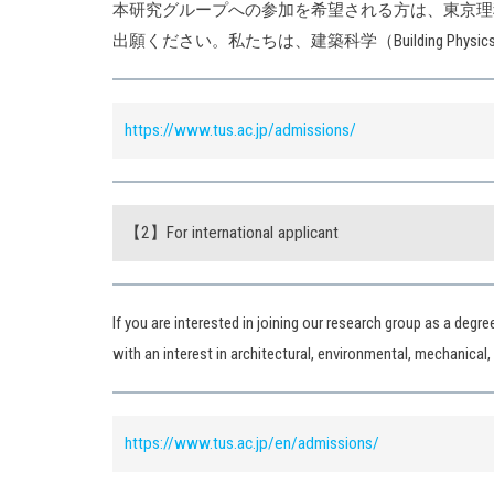
本研究グループへの参加を希望される方は、東京理
出願ください。私たちは、建築科学（Building 
https://www.tus.ac.jp/admissions/
【2】For international applicant
If you are interested in joining our research group as a deg
with an interest in architectural, environmental, mechanical,
https://www.tus.ac.jp/en/admissions/