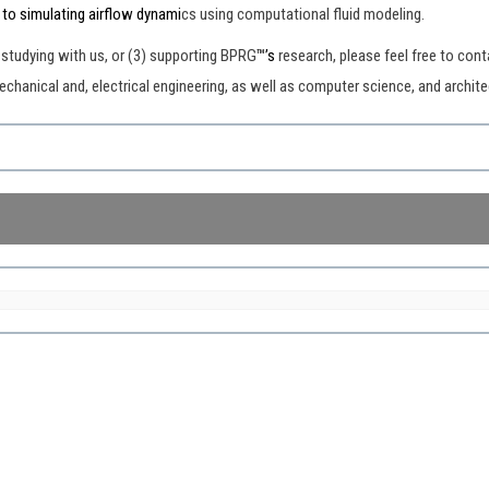
 to simulating airflow dynami
cs using computational fluid modeling.
) studying with us, or (3) supporting BPRG
™’s
research, please feel free to co
mechanical and, electrical engineering, as well as computer science, and archite