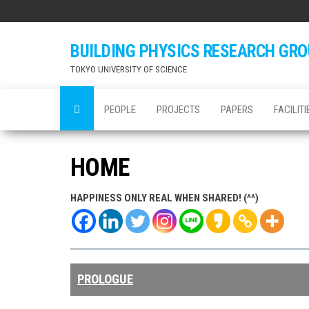
Skip
to
the
BUILDING PHYSICS RESEARCH GR
content
TOKYO UNIVERSITY OF SCIENCE
PEOPLE
PROJECTS
PAPERS
FACILITI
HOME
HAPPINESS ONLY REAL WHEN SHARED! (^^)
PROLOGUE