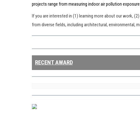
projects range from measuring indoor air pollution exposure
If you are interested in (1) learning more about our work, (2
from diverse fields, including architectural, environmental, 
RECENT AWARD