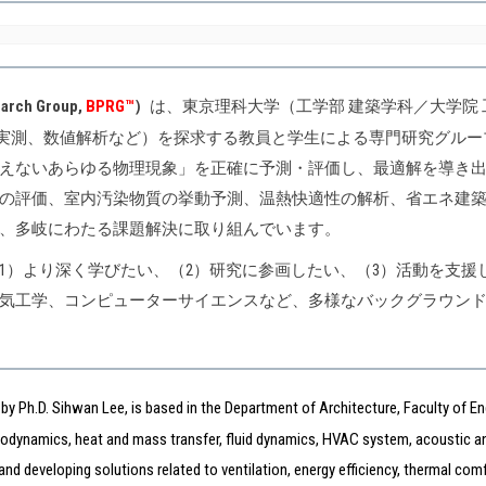
rch Group,
BPRG™
）
は、東京理科大学（工学部 建築学科／大学院
実測、数値解析など）を探求する教員と学生による専門研究グルー
えないあらゆる物理現象」を正確に予測・評価し、最適解を導き
の評価、室内汚染物質の挙動予測、温熱快適性の解析、省エネ建築
、多岐にわたる課題解決に取り組んでいます。
1）より深く学びたい、（2）研究に参画したい、（3）活動を支援
気工学、コンピューターサイエンスなど、多様なバックグラウン
d by Ph.D. Sihwan Lee, is based in the Department of Architecture, Faculty of En
modynamics, heat and mass transfer, fluid dynamics, HVAC system, acoustic an
 developing solutions related to ventilation, energy efficiency, thermal comfor