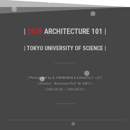
|
2026
ARCHITECTURE 101 |
| TOKYO UNIVERSITY OF SCIENCE |
························
| Photograph by A. HAYAKAWA & Edited by S. LEE |
| Director : Associate Prof. M. KATO |
| 2026.05.28. – 2026.05.29. |
························