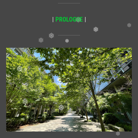
························
|
PROLOGUE
|
························