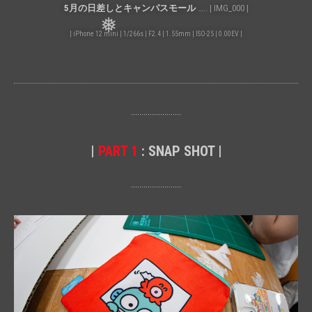
5月の日差しとキャンパスモール
….. | IMG_000 |
| iPhone 12 mini | 1/266s | F2.4 | 1.55mm | ISO-25 | 0.00EV |
························
|
PART 1
: SNAP SHOT |
························