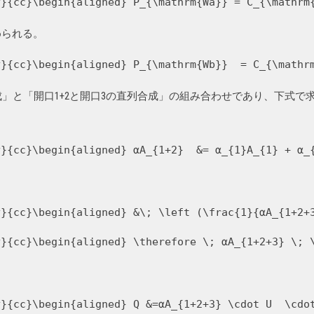
y}{cc}\begin{aligned} P_{\mathrm{Wa}} = C_{\mathrm
められる。
y}{cc}\begin{aligned} P_{\mathrm{Wb}}  = C_{\mathr
列合成」と「開口1+2と開口3の直列合成」の組み合わせであり、下式で
y}{cc}\begin{aligned} αA_{1+2}  &= α_{1}A_{1} + α_
y}{cc}\begin{aligned} &\; \left (\frac{1}{αA_{1+2+
y}{cc}\begin{aligned} \therefore \; αA_{1+2+3} \; 
y}{cc}\begin{aligned} Q &=αA_{1+2+3} \cdot U  \cdo