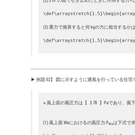
(2) 2 m
の面でせき止めたときに作用する力 F
\def\arraystretch{1.5}\begin{arra
(3) 重力で換算すると何 kgの力に相当する
\def\arraystretch{1.5}\begin{arra
▶ 例題 02】 図に示すように通風を行っている
※ 風上面の風圧力は【
3.78
】Paであり、風
(1) 風上面 Waにおけるの風圧力 P
は下式で
Wa