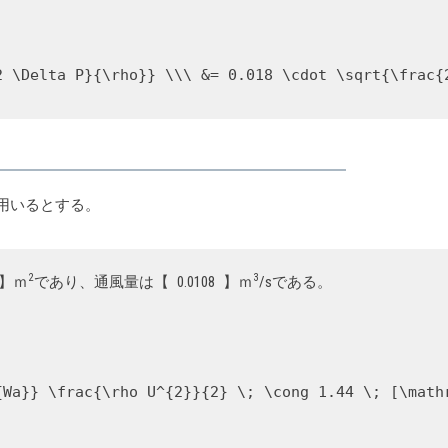
2 \Delta P}{\rho}} \\\ &= 0.018 \cdot \sqrt{\frac{
を用いるとする。
2
3
】ｍ
であり、通風量は【
0.0108
】ｍ
/sである。
{Wa}} \frac{\rho U^{2}}{2} \; \cong 1.44 \; [\math