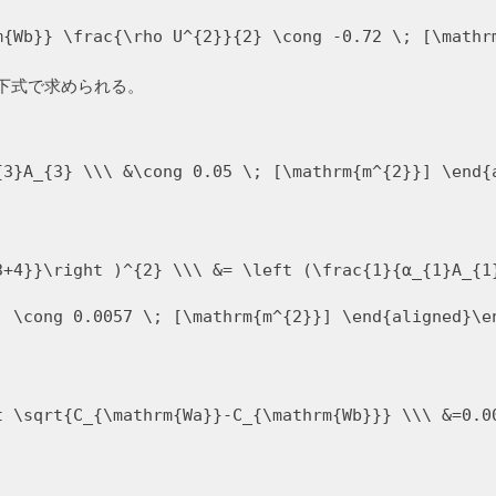
m{Wb}} \frac{\rho U^{2}}{2} \cong -0.72 \; [\mathr
、下式で求められる。
{3}A_{3} \\\ &\cong 0.05 \; [\mathrm{m^{2}}] \end{
3+4}}\right )^{2} \\\ &= \left (\frac{1}{α_{1}A_{1
; \cong 0.0057 \; [\mathrm{m^{2}}] \end{aligned}\e
t \sqrt{C_{\mathrm{Wa}}-C_{\mathrm{Wb}}} \\\ &=0.0