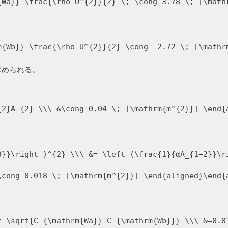
{Wa}} \frac{\rho U^{2}}{2} \; \cong 3.78 \; [\math
m{Wb}} \frac{\rho U^{2}}{2} \cong -2.72 \; [\mathr
求められる。
{2}A_{2} \\\ &\cong 0.04 \; [\mathrm{m^{2}}] \end{
3}}\right )^{2} \\\ &= \left (\frac{1}{αA_{1+2}}\r
\cong 0.018 \; [\mathrm{m^{2}}] \end{aligned}\end{
t \sqrt{C_{\mathrm{Wa}}-C_{\mathrm{Wb}}} \\\ &=0.0