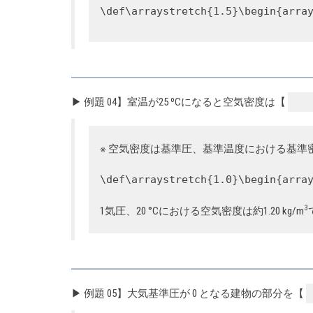
\def\arraystretch{1.5}\begin{arra
▶ 例題 04】室温が25 ºCになると空気密度は【
※ 空気密度は基準圧、基準温度における基準密度
\def\arraystretch{1.0}\begin{arra
3
1気圧、20 °Cにおける空気密度は約1.20 kg/m
▶ 例題 05】大気基準圧が 0 となる建物の部分を【