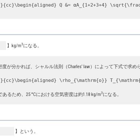
y}{cc}\begin{aligned} Q &= αA_{1+2+3+4} \sqrt{\fra
3
】kg/m
になる。
が分かれば、シャルル法則（Charles’ law）によって下式で求め
y}{cc}\begin{aligned} \rho_{\mathrm{o}} T_{\mathrm
3
であるため、25 °Cにおける空気密度は約1.18 kg/m
になる。
】という。