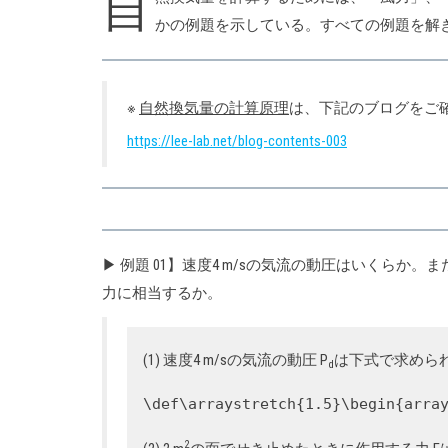
自
かの例題を示している。すべての例題を解
※
自然換気量の計算原理
は、下記のブログをご
https://lee-lab.net/blog-contents-003
▶ 例題 01】速度4 m/sの気流の動圧はいくらか。ま
力に相当するか。
(1) 速度4 m/sの気流の動圧 P
は下式で求めら
d
\def\arraystretch{1.5}\begin{arra
2