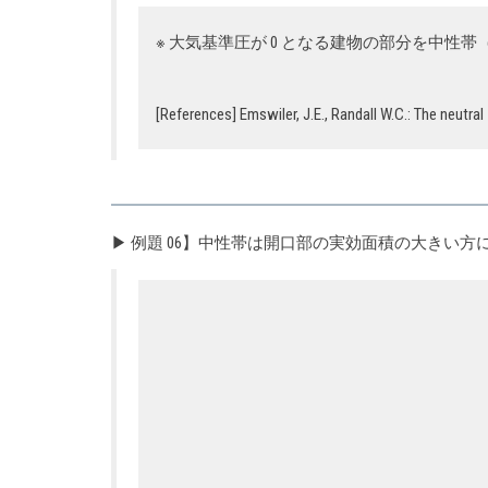
※ 大気基準圧が 0 となる建物の部分を中性帯（Neutra
[References] Emswiler, J.E., Randall W.C.: The neutral
▶ 例題 06】中性帯は開口部の実効面積の大きい方