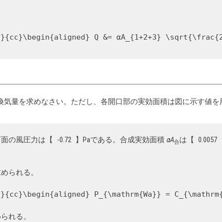
y}{cc}\begin{aligned} Q &= αA_{1+2+3} \sqrt{\frac{
、自然換気量を求めなさい。ただし、各開口部の実効面積は図に示す値
下面の風圧力は【
-0.72
】Paである。合成実効面積
αA
は【
0.0057
合
求められる。
y}{cc}\begin{aligned} P_{\mathrm{Wa}} = C_{\mathrm
められる。