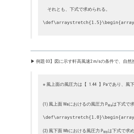
それとも、下式で求められる。
\def\arraystretch{1.5}\begin{arra
▶ 例題 03】図に示す軒高風速2 m/sの条件で
※ 風上面の風圧力は【
1.44
】Paであり、風
(1) 風上面 Waにおけるの風圧力 P
は下式で
Wa
\def\arraystretch{1.0}\begin{arra
(2) 風下面 Wbにおける風圧力 P
は下式で求
Wb