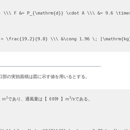
} \\\ F &= P_{\mathrm{d}} \cdot A \\\ &= 9.6 \time
 = \frac{19.2}{9.8} \\\ &\cong 1.96 \; [\mathrm{kg
開口部の実効面積は図に示す値を用いるとする。
2
3
】ｍ
であり、通風量は【
0.059
】ｍ
/sである。