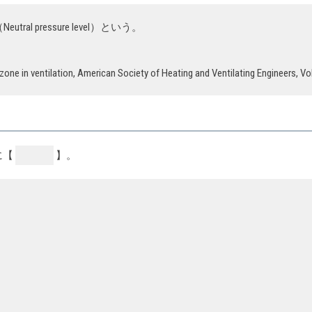
l pressure level）という。
 zone in ventilation, American Society of Heating and Ventilating Engineers, Vol
に【
】。