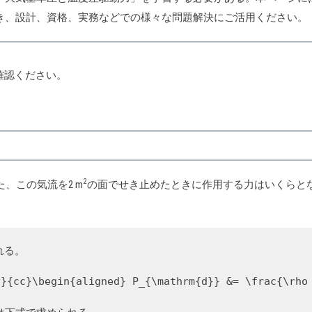
き、設計、資格、実務などでの様々な問題解決にご活用ください。
確認ください。
2
た、この気流を2 m
の面でせき止めたときに作用する力はいくらとな
れる。
y}{cc}\begin{aligned} P_{\mathrm{d}} &= \frac{\rho