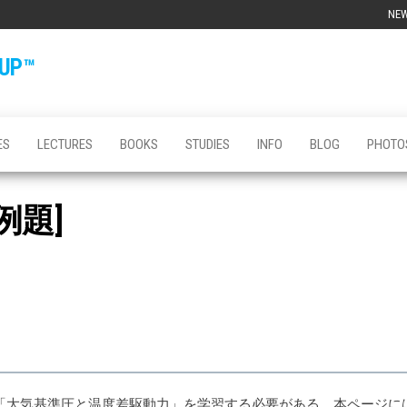
NE
OUP™
ES
LECTURES
BOOKS
STUDIES
INFO
BLOG
PHOTO
例題]
「大気基準圧と温度差駆動力」を学習する必要がある。本ページに