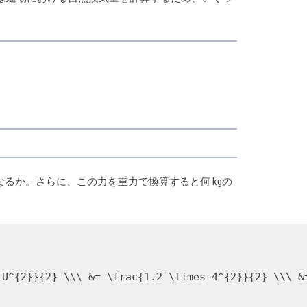
るか。さらに、この力を重力で換算すると何 kgの
 U^{2}}{2} \\\ &= \frac{1.2 \times 4^{2}}{2} \\\ &