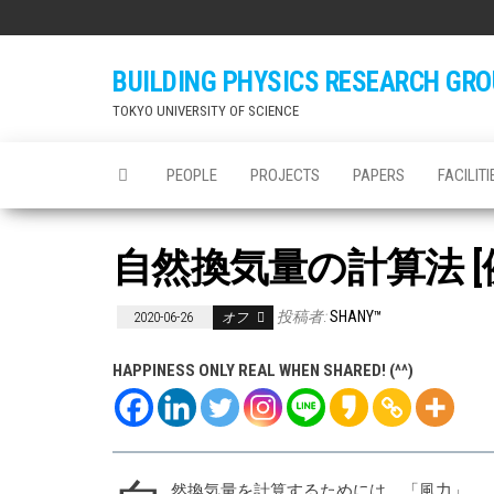
Skip
to
the
BUILDING PHYSICS RESEARCH GR
content
TOKYO UNIVERSITY OF SCIENCE
PEOPLE
PROJECTS
PAPERS
FACILITI
自然換気量の計算法 [
投稿者:
SHANY™
2020-06-26
オフ
HAPPINESS ONLY REAL WHEN SHARED! (^^)
然換気量を計算するためには、「風力」、