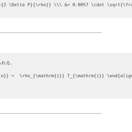
c{2 \Delta P}{\rho}} \\\ &= 0.0057 \cdot \sqrt{\fr
られる。
{o}} =  \rho_{\mathrm{i}} T_{\mathrm{i}} \end{alig