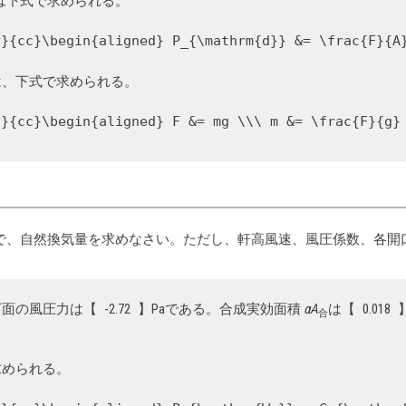
は下式で求められる。
y}{cc}\begin{aligned} P_{\mathrm{d}} &= \frac{F}{A
かは、下式で求められる。
y}{cc}\begin{aligned} F &= mg \\\ m &= \frac{F}{g}
住宅で、自然換気量を求めなさい。ただし、軒高風速、風圧係数、各
下面の風圧力は【
-2.72
】Paである。合成実効面積
αA
は【
0.018
合
求められる。