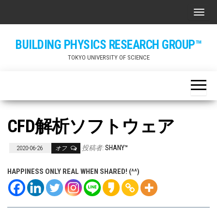
Skip
ナビ
to
the
BUILDING PHYSICS RESEARCH GROUP™
content
TOKYO UNIVERSITY OF SCIENCE
CFD解析ソフトウェア
投稿者:
SHANY™
2020-06-26
オフ
HAPPINESS ONLY REAL WHEN SHARED! (^^)