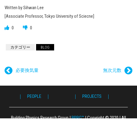
Written by Sihwan Lee
[Associate Professor, Tokyo University of Sciecne]
0
0
カテゴリー
BLOG
必要換気量
無次元数
｜ PEOPLE ｜
｜ PROJECTS ｜
｜ P
｜ 
｜ F
｜ L
｜ 
｜ S
｜ 
｜ 
｜ P
｜ 
｜ G
｜ C
Building Physics Research Group
|
BPRG™
|
Copyright © 2020
|
All
Right Reserved