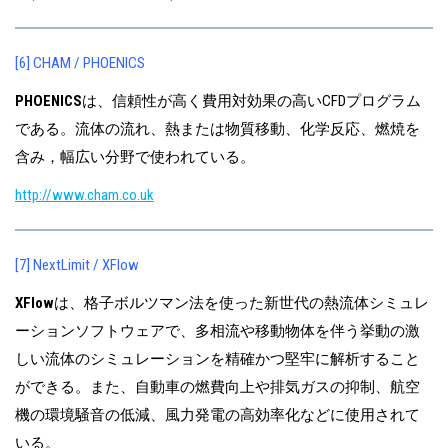
[6] CHAM / PHOENICS
PHOENICS
は、信頼性が高く費用対効果の高いCFDプログラム
である。流体の流れ、熱または物質移動、化学反応、燃焼を
含み，幅広い分野で使われている。
http://www.cham.co.uk
[7] NextLimit / XFlow
XFlow
は、格子ボルツマン法を使った新世代の熱流体シミュレ
ーションソフトウェアで、多相流や移動物体を伴う挙動の激
しい流体のシミュレーションを精確かつ堅牢に解析すること
ができる。また、自動車の燃費向上や排気ガスの抑制、航空
機の環境騒音の低減、風力発電の高効率化などに使用されて
いる。