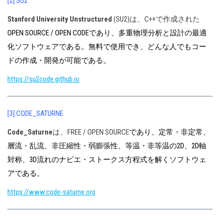
[2] SU2
Stanford University Unstructured
(SU2)は、C++で作成された
OPEN SOURCE / OPEN CODEであり、多重物理分析と設計の最適
化ソフトウェアである。無料で使用でき、どんな人でもコー
ドの作成・開発が可能である。
https://su2code.github.io
[3] CODE_SATURNE
Code_Saturne
は、FREE / OPEN SOURCE
であり、定常・非定常、
層流・乱流、非圧縮性・弱膨張性、等温・非等温の2D、2D軸
対称、3D流れのナビエ・ストークス方程式を解くソフトウェ
アである。
https://www.code-saturne.org