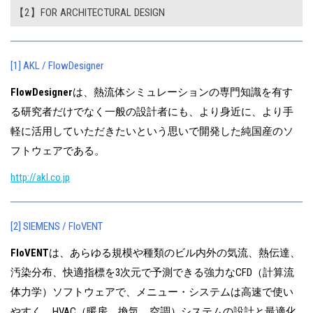
【2】FOR ARCHITECTURAL DESIGN
[1] AKL / FlowDesigner
FlowDesigner
は、熱流体シミュレーションの専門知識を有す
る研究者だけでなく一般の設計者にも、より身近に、より手
軽に活用していただきたいという思いで開発した純国産のソ
フトウェアである。
http://akl.co.jp
[2] SIEMENS / FloVENT
FloVENT
は、あらゆる規模や種類のビル内外の気流、熱伝達、
汚染分布、快適指標を3次元で予測できる強力なCFD（計算流
体力学）ソフトウェアで、メニュー・システムは高速で使い
やすく、HVAC（暖房、換気、空調）システムの設計と最適化