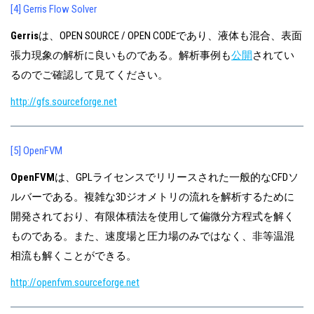
[4] Gerris Flow Solver
Gerris
は、OPEN SOURCE / OPEN CODEであり、液体も混合、表面
張力現象の解析に良いものである。解析事例も
公開
されてい
るのでご確認して見てください。
http://gfs.sourceforge.net
[5] OpenFVM
OpenFVM
は、GPLライセンスでリリースされた一般的なCFDソ
ルバーである。複雑な3Dジオメトリの流れを解析するために
開発されており、有限体積法を使用して偏微分方程式を解く
ものである。また、速度場と圧力場のみではなく、非等温混
相流も解くことができる。
http://openfvm.sourceforge.net