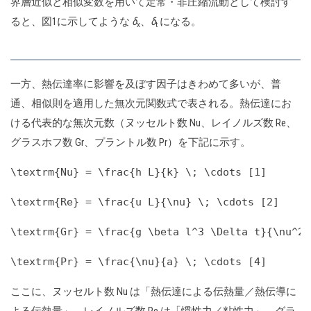
界層近似と相似変数を用いて定常・非圧縮流動として検討す
ると、図1に示してような
δ
、
δ
になる。
x
t
一方、熱伝達率に影響を及ぼす因子はきわめて多いが、普
通、相似則を適用した無次元関数式で表される。熱伝達にお
ける代表的な無次元数（ヌッセルト数 Nu、レイノルズ数 Re、
グラスホフ数 Gr、プラントル数 Pr）を下記に示す。
\textrm{Nu} = \frac{h L}{k} \; \cdots [1]
\textrm{Re} = \frac{u L}{\nu} \; \cdots [2]
\textrm{Gr} = \frac{g \beta l^3 \Delta t}{\nu^2}
\textrm{Pr} = \frac{\nu}{a} \; \cdots [4]
ここに、ヌッセルト数 Nu は「熱伝達による伝熱量／熱伝導に