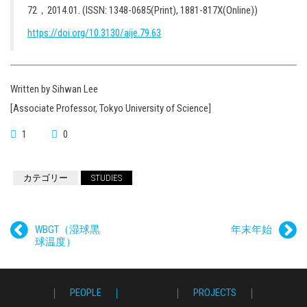
72，2014.01. (ISSN: 1348-0685(Print), 1881-817X(Online))
https://doi.org/10.3130/aije.79.63
Written by Sihwan Lee
[Associate Professor, Tokyo University of Science]
1
0
カテゴリー
STUDIES
WBGT（湿球黒
年末年始
球温度）
｜ PEOPLE ｜
｜ PROJECTS ｜
｜ 
｜ P
｜ F
｜ L
｜ 
｜ S
｜ 
｜ 
｜ P
｜ 
｜ G
｜ C