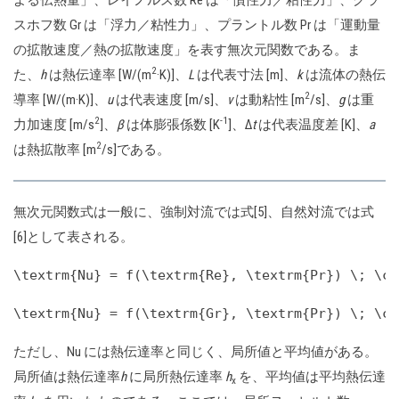
よる伝熱量」、レイノルズ数 Re は「慣性力／粘性力」、グラ
スホフ数 Gr は「浮力／粘性力」、プラントル数 Pr は「運動量
の拡散速度／熱の拡散速度」を表す無次元関数である。ま
2
た、
h
は熱伝達率 [W/(m
·K)]、
L
は代表寸法 [m]、
k
は流体の熱伝
2
導率 [W/(m·K)]、
u
は代表速度 [m/s]、
ν
は動粘性 [m
/s]、
g
は重
2
-1
力加速度 [m/s
]、
β
は体膨張係数 [K
]、Δ
t
は代表温度差 [K]、
a
2
は熱拡散率 [m
/s]である。
無次元関数式は一般に、強制対流では式[5]、自然対流では式
[6]として表される。
\textrm{Nu} = f(\textrm{Re}, \textrm{Pr}) \; \cd
\textrm{Nu} = f(\textrm{Gr}, \textrm{Pr}) \; \cd
ただし、Nu には熱伝達率と同じく、局所値と平均値がある。
局所値は熱伝達率
h
に局所熱伝達率
h
を、平均値は平均熱伝達
x