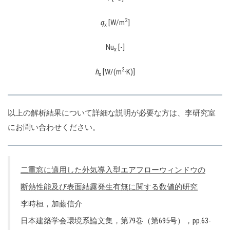
2
q
[W/m
]
x
Nu
[-]
x
2
h
[W/(m
·K)]
x
以上の解析結果について詳細な説明が必要な方は、李研究室
にお問い合わせください。
二重窓に適用した外気導入型エアフローウィンドウの
断熱性能及び表面結露発生有無に関する数値的研究
李時桓，加藤信介
日本建築学会環境系論文集，第79巻（第695号），pp.63-