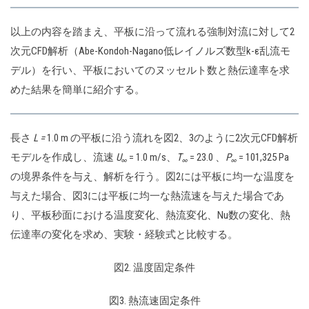
以上の内容を踏まえ、平板に沿って流れる強制対流に対して2
次元CFD解析（Abe-Kondoh-Nagano低レイノルズ数型k-ε乱流モ
デル）を行い、平板においてのヌッセルト数と熱伝達率を求
めた結果を簡単に紹介する。
長さ
L =
1.0 m の平板に沿う流れを図2、3のように2次元CFD解析
モデルを作成し、流速
U
= 1.0 m/s、
T
= 23.0 、
P
= 101,325 Pa
∞
∞
∞
の境界条件を与え、解析を行う。図2には平板に均一な温度を
与えた場合、図3には平板に均一な熱流速を与えた場合であ
り、平板秒面における温度変化、熱流変化、Nu数の変化、熱
伝達率の変化を求め、実験・経験式と比較する。
図2. 温度固定条件
図3. 熱流速固定条件