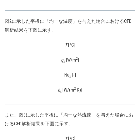
図2に示した平板に「均一な温度」を与えた場合におけるCFD
解析結果を下図に示す。
T
[ºC]
2
q
[W/m
]
x
Nu
[-]
x
2
h
[W/(m
·K)]
x
また、図3に示した平板に「均一な熱流速」を与えた場合にお
けるCFD解析結果を下図に示す。
T
[ºC]