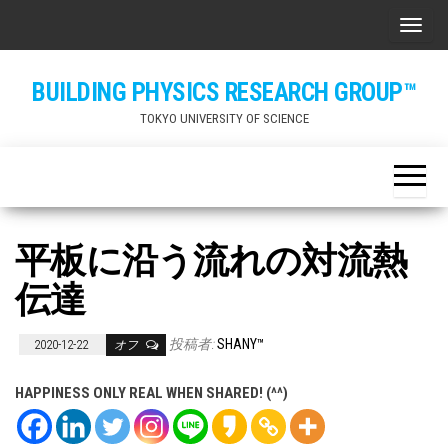
Skip
ナビ
to
the
BUILDING PHYSICS RESEARCH GROUP™
content
TOKYO UNIVERSITY OF SCIENCE
平板に沿う流れの対流熱
伝達
投稿者:
SHANY™
2020-12-22
オフ
HAPPINESS ONLY REAL WHEN SHARED! (^^)