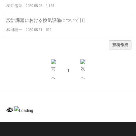
友井遥菜
2020-08-02
1,155
設計課題における換気設備について
[
1
]
和田聡一
2020-08-21
529
投稿作成
1
｜ HOME ｜
｜ PEOPLE ｜
｜ PROJECTS ｜
｜ PAPERS ｜
｜ FACILITIES ｜
｜ LECTURES ｜
｜ BOOKS ｜
｜ STUDIES ｜
｜ INFO ｜
｜ BLOG ｜
｜ PHOTOS ｜
｜ Q&A ｜
｜ GUESTBOOK ｜
｜ CONTACT ｜