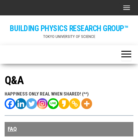
Skip
ナビ
to
the
BUILDING PHYSICS RESEARCH GROUP™
content
TOKYO UNIVERSITY OF SCIENCE
Q&A
HAPPINESS ONLY REAL WHEN SHARED! (^^)
FAQ