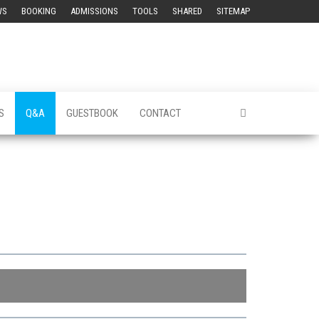
WS
BOOKING
ADMISSIONS
TOOLS
SHARED
SITEMAP
S
Q&A
GUESTBOOK
CONTACT