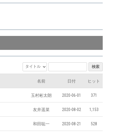
検索
名前
日付
ヒット
玉村彬太朗
2020-06-01
371
友井遥菜
2020-08-02
1,153
和田聡一
2020-08-21
528