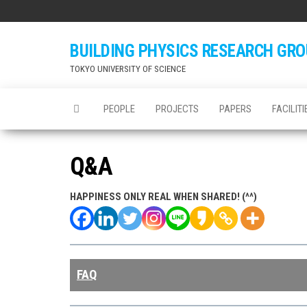
Skip
to
the
BUILDING PHYSICS RESEARCH GR
content
TOKYO UNIVERSITY OF SCIENCE
PEOPLE
PROJECTS
PAPERS
FACILITI
Q&A
HAPPINESS ONLY REAL WHEN SHARED! (^^)
FAQ