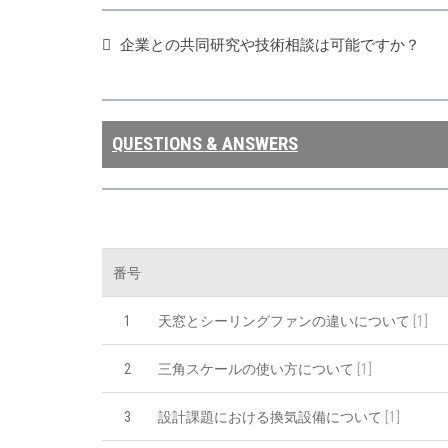
企業との共同研究や技術相談は可能ですか？
QUESTIONS & ANSWERS
番号
[
1
]
1
天窓とシーリングファンの違いについて
[
1
]
2
三角スケールの使い方について
[
1
]
3
設計課題における換気設備について