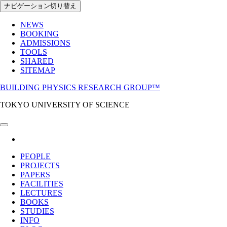
Skip
ナビゲーション切り替え
to
the
NEWS
content
BOOKING
ADMISSIONS
TOOLS
SHARED
SITEMAP
BUILDING PHYSICS RESEARCH GROUP™
TOKYO UNIVERSITY OF SCIENCE
PEOPLE
PROJECTS
PAPERS
FACILITIES
LECTURES
BOOKS
STUDIES
INFO