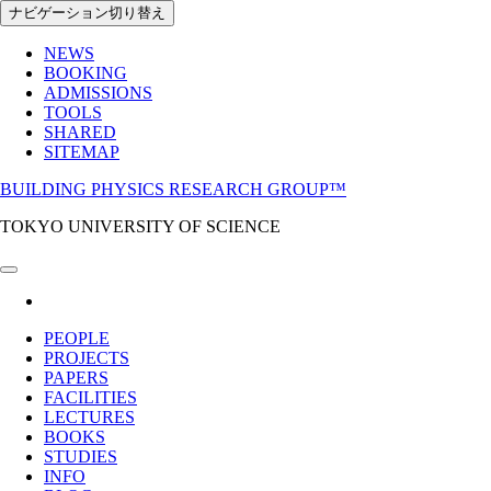
Skip
ナビゲーション切り替え
to
the
NEWS
content
BOOKING
ADMISSIONS
TOOLS
SHARED
SITEMAP
BUILDING PHYSICS RESEARCH GROUP™
TOKYO UNIVERSITY OF SCIENCE
PEOPLE
PROJECTS
PAPERS
FACILITIES
LECTURES
BOOKS
STUDIES
INFO