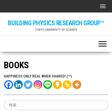
Skip
ナビ
to
the
BUILDING PHYSICS RESEARCH GROUP™
content
TOKYO UNIVERSITY OF SCIENCE
BOOKS
HAPPINESS ONLY REAL WHEN SHARED! (^^)
検
索: