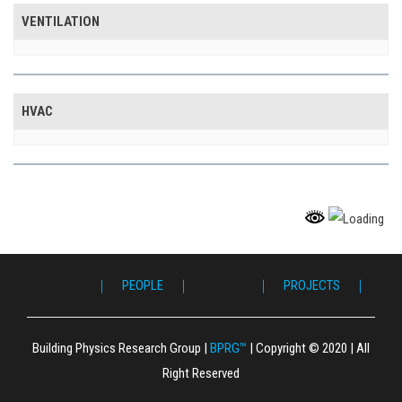
VENTILATION
HVAC
｜ PEOPLE ｜
｜ PROJECTS ｜
｜ 
｜ P
｜ F
｜ L
｜ 
｜ S
｜ 
｜ 
｜ P
｜ 
｜ G
｜ C
Building Physics Research Group
|
BPRG™
|
Copyright © 2020
|
All
Right Reserved