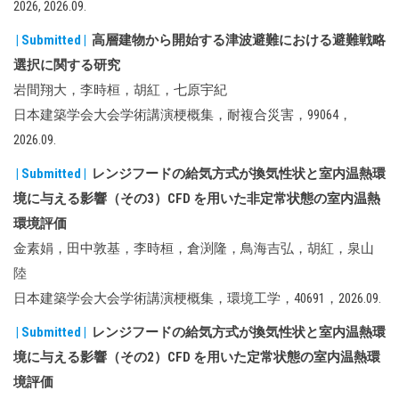
2026, 2026.09.
| Submitted |
高層建物から開始する津波避難における避難戦略
選択に関する研究
岩間翔大，李時桓，胡紅，七原宇紀
日本建築学会大会学術講演梗概集，耐複合災害，99064，
2026.09.
| Submitted |
レンジフードの給気方式が換気性状と室内温熱環
境に与える影響（その3）CFD を用いた非定常状態の室内温熱
環境評価
金素娟，田中敦基，李時桓，倉渕隆，鳥海吉弘，胡紅，泉山
陸
日本建築学会大会学術講演梗概集，環境工学，40691，2026.09.
| Submitted |
レンジフードの給気方式が換気性状と室内温熱環
境に与える影響（その2）CFD を用いた定常状態の室内温熱環
境評価