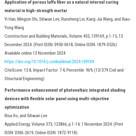
Application of porous luffa fiber as a natural internal curing
material in high-strength mortar
Yi Han, Mingxin Shi, Sihwan Lee, Runsheng Lin, Kang-Jia Wang, and Xiao-
Yong Wang
Construction and Building Materials, Volume 455, 139169, p.1-15, 13
December 2024. (Print ISSN: 0950-0618, Online ISSN: 1879-0526)
Available online 13 November 2024.
https://doi.org/10.1016/j.conbuildmat.2024.139169
CiteScore: 13.8, Impact Factor: 7.4, Percentile: 96% (13/379 Civil and
Structural Engineering)
Performance enhancement of photovoltaic integrated shading
devices with flexible solar panel using multi-objective
optimization
Risa Ito, and Sihwan Lee
Applied Energy, Volume 373, 123866, p.1-14, 1 November 2024. (Print
ISSN: 0306-2619, Online ISSN: 1872-9118)