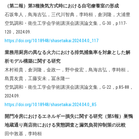
（第二報）第3種換気方式時における自宅療養室の形成
石坂隼人，鳥海吉弘，三代川智典，李時桓，倉渕隆，大浦豊
空気調和・衛生工学会学術講演会講演論文集，G-30，p.117-
120，2024.09.
https://doi.org/10.18948/shasetaikai.2024.04.0_117
業務用厨房の異なる火力における排気捕集率を対象とした解
析モデル構築に関する研究
木村裕貴，倉渕隆，金政一，野中俊宏，鳥海吉弘，李時桓，
島貫友貴，工藤安未，冨永隆一
空気調和・衛生工学会学術講演会講演論文集，G-22，p.85-88，
2024.09.
https://doi.org/10.18948/shasetaikai.2024.04.0_85
開門冷房におけるエネルギー損失に関する研究（第5報）巣鴨
地蔵通り商店街における実態調査と漏気負荷抑制策の比較
田中敦基，李時桓