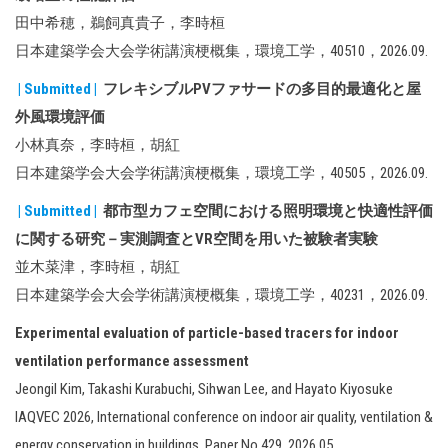
田中希穂，鵜飼真貴子，李時桓
日本建築学会大会学術講演梗概集，環境工学，40510，2026.09.
| Submitted |
フレキシブルPVファサードの多目的最適化と屋
外風環境評価
小林真奈，李時桓，胡紅
日本建築学会大会学術講演梗概集，環境工学，40505，2026.09.
| Submitted |
都市型カフェ空間における照明環境と快適性評価
に関する研究－実測調査とVR空間を用いた被験者実験
並木菜津，李時桓，胡紅
日本建築学会大会学術講演梗概集，環境工学，40231，2026.09.
Experimental evaluation of particle-based tracers for indoor
ventilation performance assessment
Jeongil Kim, Takashi Kurabuchi, Sihwan Lee, and Hayato Kiyosuke
IAQVEC 2026, International conference on indoor air quality, ventilation &
energy conservation in buildings, Paper No.429, 2026.05.