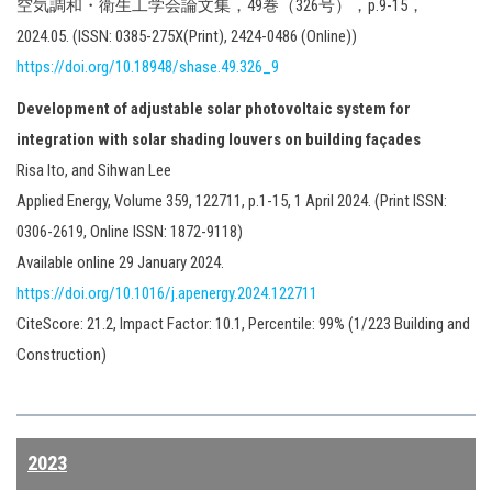
空気調和・衛生工学会論文集，49巻（326号），p.9-15，
2024.05. (ISSN: 0385-275X(Print), 2424-0486 (Online))
https://doi.org/10.18948/shase.49.326_9
Development of adjustable solar photovoltaic system for
integration with solar shading louvers on building façades
Risa Ito, and Sihwan Lee
Applied Energy, Volume 359, 122711, p.1-15, 1 April 2024. (Print ISSN:
0306-2619, Online ISSN: 1872-9118)
Available online 29 January 2024.
https://doi.org/10.1016/j.apenergy.2024.122711
CiteScore: 21.2, Impact Factor: 10.1, Percentile: 99% (1/223 Building and
Construction)
2023