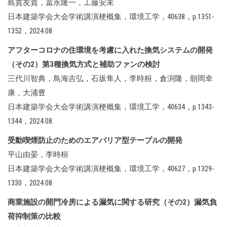
島貫友貴，冨永隆一，工藤安未
日本建築学会大会学術講演梗概集，環境工学，40638，p.1351-
1352，2024.08.
アフターコロナの住環境を考慮に入れた換気システムの開発
（その2）
第3種換気方式と補助ファンの検討
三代川智典，鳥海吉弘，石坂隼人，李時桓，倉渕隆，朝岡幸
康，大浦豊
日本建築学会大会学術講演梗概集，環境工学，40634，p.1343-
1344，2024.08.
受動喫煙防止のためのエアバリア型テーブルの開発
平山由晏，李時桓
日本建築学会大会学術講演梗概集，環境工学，40627，p.1329-
1330，2024.08.
商業施設の開門冷房による漏気に関する研究（その2）漏気負
荷抑制策の比較