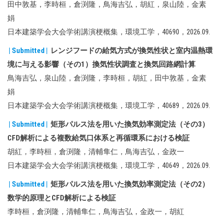
田中敦基，李時桓，倉渕隆，鳥海吉弘，胡紅，泉山陸，金素
娟
日本建築学会大会学術講演梗概集，環境工学，40690，2026.09.
| Submitted |
レンジフードの給気方式が換気性状と室内温熱環
境に与える影響（その1）換気性状調査と換気回路網計算
鳥海吉弘，泉山陸，倉渕隆，李時桓，胡紅，田中敦基，金素
娟
日本建築学会大会学術講演梗概集，環境工学，40689，2026.09.
| Submitted |
矩形パルス法を用いた換気効率測定法（その3）
CFD解析による複数給気口体系と再循環系における検証
胡紅，李時桓，倉渕隆，清輔隼仁，鳥海吉弘，金政一
日本建築学会大会学術講演梗概集，環境工学，40649，2026.09.
| Submitted |
矩形パルス法を用いた換気効率測定法（その2）
数学的原理とCFD解析による検証
李時桓，倉渕隆，清輔隼仁，鳥海吉弘，金政一，胡紅