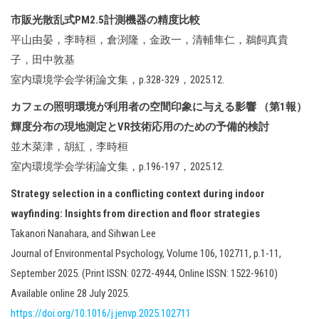
市販光散乱式PM2.5計測機器の精度比較
平山由晏，李時桓，倉渕隆，金政一，清輔隼仁，鵜飼真貴
子，田中敦基
室内環境学会学術論文集，p.328-329，2025.12.
カフェの照明環境が利用者の空間印象に与える影響 （第1報）
輝度分布の現地測定とVR技術応用のための予備的検討
並木菜津，胡紅，李時桓
室内環境学会学術論文集，p.196-197，2025.12.
Strategy selection in a conflicting context during indoor
wayfinding: Insights from direction and floor strategies
Takanori Nanahara, and Sihwan Lee
Journal of Environmental Psychology, Volume 106, 102711, p.1-11,
September 2025. (Print ISSN: 0272-4944, Online ISSN: 1522-9610)
Available online 28 July 2025.
https://doi.org/10.1016/j.jenvp.2025.102711