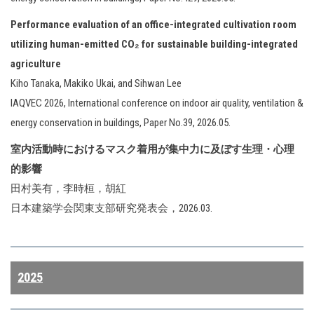
Performance evaluation of an office-integrated cultivation room
utilizing human-emitted CO₂ for sustainable building-integrated
agriculture
Kiho Tanaka, Makiko Ukai, and Sihwan Lee
IAQVEC 2026, International conference on indoor air quality, ventilation &
energy conservation in buildings, Paper No.39, 2026.05.
室内活動時におけるマスク着用が集中力に及ぼす生理・心理
的影響
田村美有，李時桓，胡紅
日本建築学会関東支部研究発表会，2026.03.
2025