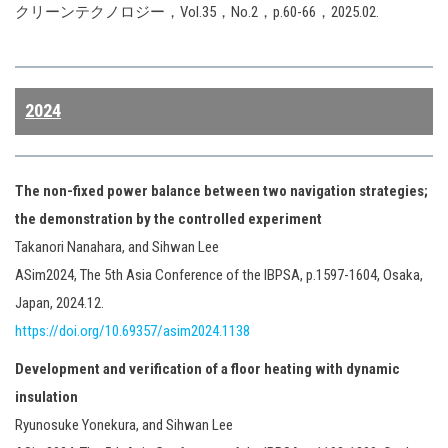
クリーンテクノロジー，Vol.35，No.2，p.60-66，2025.02.
2024
The non-fixed power balance between two navigation strategies;
the demonstration by the controlled experiment
Takanori Nanahara, and Sihwan Lee
ASim2024, The 5th Asia Conference of the IBPSA, p.1597-1604, Osaka,
Japan, 2024.12.
https://doi.org/10.69357/asim2024.1138
Development and verification of a floor heating with dynamic
insulation
Ryunosuke Yonekura, and Sihwan Lee