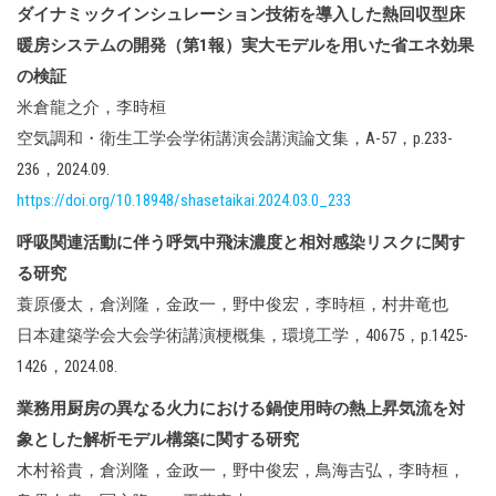
ダイナミックインシュレーション技術を導入した熱回収型床
暖房システムの開発（第1報）実大モデルを用いた省エネ効果
の検証
米倉龍之介，李時桓
空気調和・衛生工学会学術講演会講演論文集，A-57，p.233-
236，2024.09.
https://doi.org/10.18948/shasetaikai.2024.03.0_233
呼吸関連活動に伴う呼気中飛沫濃度と相対感染リスクに関す
る研究
蓑原優太，倉渕隆，金政一，野中俊宏，李時桓，村井竜也
日本建築学会大会学術講演梗概集，環境工学，40675，p.1425-
1426，2024.08.
業務用厨房の異なる火力における鍋使用時の熱上昇気流を対
象とした解析モデル構築に関する研究
木村裕貴，倉渕隆，金政一，野中俊宏，鳥海吉弘，李時桓，