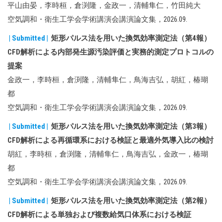
平山由晏，李時桓，倉渕隆，金政一，清輔隼仁，竹田純大
空気調和・衛生工学会学術講演会講演論文集，2026.09.
| Submitted |
矩形パルス法を用いた換気効率測定法（第4報）
CFD解析による内部発生源汚染評価と実務的測定プロトコルの
提案
金政一，李時桓，倉渕隆，清輔隼仁，鳥海吉弘，胡紅，椿瑚
都
空気調和・衛生工学会学術講演会講演論文集，2026.09.
| Submitted |
矩形パルス法を用いた換気効率測定法（第3報）
CFD解析による再循環系における検証と最適外気導入比の検討
胡紅，李時桓，倉渕隆，清輔隼仁，鳥海吉弘，金政一，椿瑚
都
空気調和・衛生工学会学術講演会講演論文集，2026.09.
| Submitted |
矩形パルス法を用いた換気効率測定法（第2報）
CFD解析による単独および複数給気口体系における検証