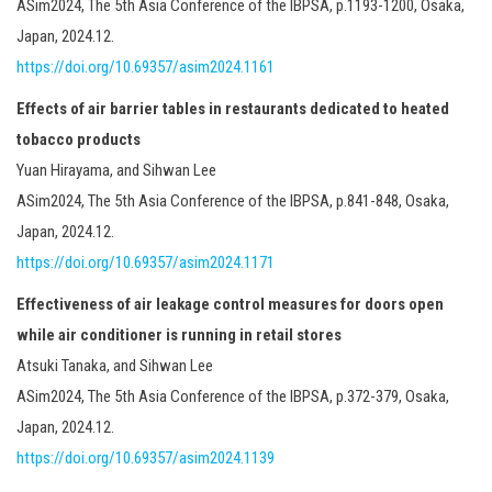
ASim2024, The 5th Asia Conference of the IBPSA, p.1193-1200, Osaka,
Japan, 2024.12.
https://doi.org/10.69357/asim2024.1161
Effects of air barrier tables in restaurants dedicated to heated
tobacco products
Yuan Hirayama, and Sihwan Lee
ASim2024, The 5th Asia Conference of the IBPSA, p.841-848, Osaka,
Japan, 2024.12.
https://doi.org/10.69357/asim2024.1171
Effectiveness of air leakage control measures for doors open
while air conditioner is running in retail stores
Atsuki Tanaka, and Sihwan Lee
ASim2024, The 5th Asia Conference of the IBPSA, p.372-379, Osaka,
Japan, 2024.12.
https://doi.org/10.69357/asim2024.1139