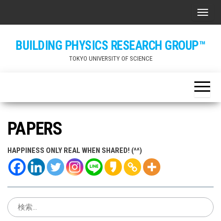
Skip
ナビ
to
the
BUILDING PHYSICS RESEARCH GROUP™
content
TOKYO UNIVERSITY OF SCIENCE
PAPERS
HAPPINESS ONLY REAL WHEN SHARED! (^^)
検
索: