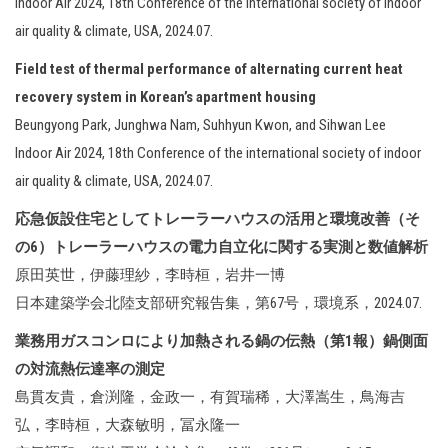
Indoor Air 2024, 18th Conference of the international society of indoor
air quality & climate, USA, 2024.07.
Field test of thermal performance of alternating current heat
recovery system in Korean’s apartment housing
Beungyong Park, Junghwa Nam, Suhhyun Kwon, and Sihwan Lee
Indoor Air 2024, 18th Conference of the international society of indoor
air quality & climate, USA, 2024.07.
応急仮設住宅としてトレーラーハウスの活用と環境改善
（そ
の6）トレーラーハウスの電力自立化に関する実測と数値解析
原田英世，伊藤理紗，李時桓，岩井一博
日本建築学会北陸支部研究報告集，第67号，環境系，2024.07.
業務用ガスコンロにより加熱される鍋の伝熱（第1報）鍋側面
の対流熱伝達率の測定
島貫友貴，倉渕隆，金政一，有賀瑞稀，大澤嵩生，鳥海吉
弘，李時桓，大森敏明，冨永隆一