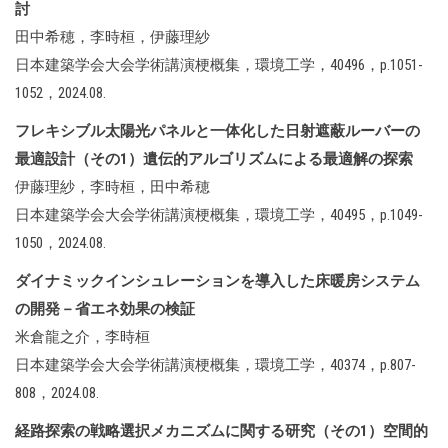
討
田中希穂，李時桓，伊藤理紗
日本建築学会大会学術講演梗概集，環境工学，40496，p.1051-
1052，2024.08.
フレキシブル太陽光パネルと一体化した日射遮蔽ルーバーの
最適設計（その1）遺伝的アルゴリズムによる最適解の探索
伊藤理紗，李時桓，田中希穂
日本建築学会大会学術講演梗概集，環境工学，40495，p.1049-
1050，2024.08.
ダイナミックインシュレーションを導入した床暖房システム
の開発－省エネ効果の検証
米倉龍之介，李時桓
日本建築学会大会学術講演梗概集，環境工学，40374，p.807-
808，2024.08.
経路探索の戦略選択メカニズムに関する研究（その1）空間的