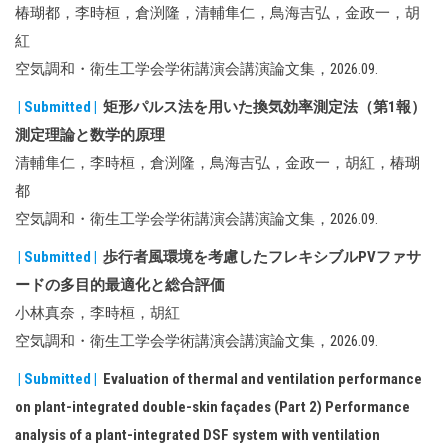
椿瑚都，李時桓，倉渕隆，清輔隼仁，鳥海吉弘，金政一，胡
紅
空気調和・衛生工学会学術講演会講演論文集，2026.09.
| Submitted |
矩形パルス法を用いた換気効率測定法（第1報）
測定理論と数学的原理
清輔隼仁，李時桓，倉渕隆，鳥海吉弘，金政一，胡紅，椿瑚
都
空気調和・衛生工学会学術講演会講演論文集，2026.09.
| Submitted |
歩行者風環境を考慮したフレキシブルPVファサ
ードの多目的最適化と総合評価
小林真奈，李時桓，胡紅
空気調和・衛生工学会学術講演会講演論文集，2026.09.
| Submitted |
Evaluation of thermal and ventilation performance
on plant-integrated double-skin façades (Part 2) Performance
analysis of a plant-integrated DSF system with ventilation