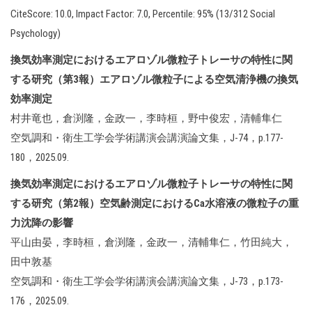
CiteScore: 10.0, Impact Factor: 7.0, Percentile: 95% (13/312 Social
Psychology)
換気効率測定におけるエアロゾル微粒子トレーサの特性に関
する研究（第3報）エアロゾル微粒子による空気清浄機の換気
効率測定
村井竜也，倉渕隆，金政一，李時桓，野中俊宏，清輔隼仁
空気調和・衛生工学会学術講演会講演論文集，J-74，p.177-
180，2025.09.
換気効率測定におけるエアロゾル微粒子トレーサの特性に関
する研究（第2報）空気齢測定におけるCa水溶液の微粒子の重
力沈降の影響
平山由晏，李時桓，倉渕隆，金政一，清輔隼仁，竹田純大，
田中敦基
空気調和・衛生工学会学術講演会講演論文集，J-73，p.173-
176，2025.09.