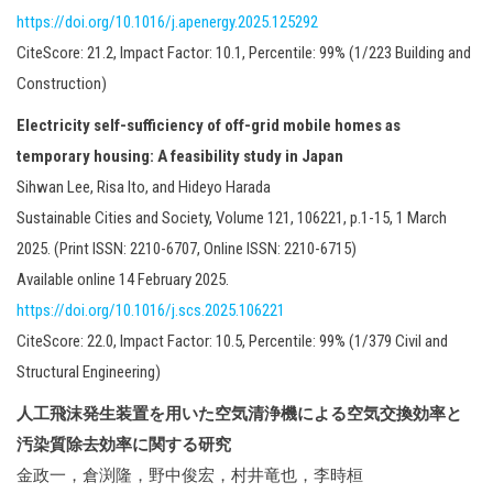
https://doi.org/10.1016/j.apenergy.2025.125292
CiteScore: 21.2, Impact Factor: 10.1, Percentile: 99% (1/223 Building and
Construction)
Electricity self-sufficiency of off-grid mobile homes as
temporary housing: A feasibility study in Japan
Sihwan Lee, Risa Ito, and Hideyo Harada
Sustainable Cities and Society, Volume 121, 106221, p.1-15, 1 March
2025. (Print ISSN: 2210-6707, Online ISSN: 2210-6715)
Available online 14 February 2025.
https://doi.org/10.1016/j.scs.2025.106221
CiteScore: 22.0, Impact Factor: 10.5, Percentile: 99% (1/379 Civil and
Structural Engineering)
人工飛沫発生装置を用いた空気清浄機による空気交換効率と
汚染質除去効率に関する研究
金政一，倉渕隆，野中俊宏，村井竜也，李時桓