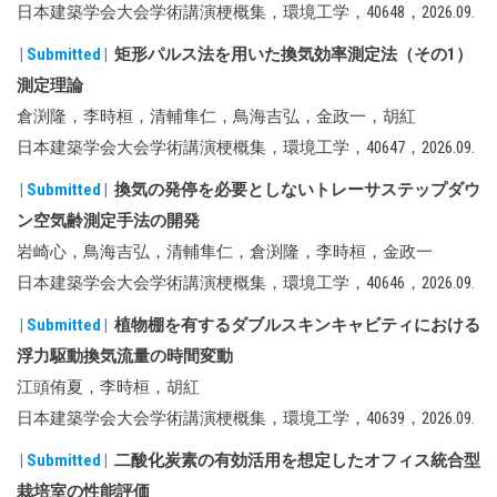
日本建築学会大会学術講演梗概集，環境工学，40648，2026.09.
| Submitted |
矩形パルス法を用いた換気効率測定法（その1）
測定理論
倉渕隆，李時桓，清輔隼仁，鳥海吉弘，金政一，胡紅
日本建築学会大会学術講演梗概集，環境工学，40647，2026.09.
| Submitted |
換気の発停を必要としないトレーサステップダウ
ン空気齢測定手法の開発
岩崎心，鳥海吉弘，清輔隼仁，倉渕隆，李時桓，金政一
日本建築学会大会学術講演梗概集，環境工学，40646，2026.09.
| Submitted |
植物棚を有するダブルスキンキャビティにおける
浮力駆動換気流量の時間変動
江頭侑夏，李時桓，胡紅
日本建築学会大会学術講演梗概集，環境工学，40639，2026.09.
| Submitted |
二酸化炭素の有効活用を想定したオフィス統合型
栽培室の性能評価