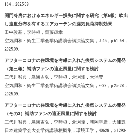
164，2025.09.
開門冷房におけるエネルギー損失に関する研究（第6報）吹出
し速度分布を有するエアカーテンの漏気負荷抑制効果
田中敦基，李時桓，齋藤輝幸
空気調和・衛生工学会学術講演会講演論文集，J-45，p.61-64，
2025.09.
アフターコロナの住環境を考慮に入れた換気システムの開発
（第三報）補助ファンの適正風量に関する検討
三代川智典，鳥海吉弘，李時桓，倉渕隆，大浦豊
空気調和・衛生工学会学術講演会講演論文集，F-38，p.25-28，
2025.09.
アフターコロナの住環境を考慮に入れた換気システムの開発
（その3）補助ファンの適正風量に関する検討
三代川智典，鳥海吉弘，李時桓，倉渕隆，朝岡幸康，大浦豊
日本建築学会大会学術講演梗概集，環境工学，40628，p.1293-