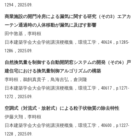
1294，2025.09.
商業施設の開門冷房による漏気に関する研究（その3）エアカ
ーテン通過時の人体移動が漏気に及ぼす影響
田中敦基，李時桓
日本建築学会大会学術講演梗概集，環境工学，40624，p.1285-
1286，2025.09.
自然換気量を制御する自動開閉窓システムの開発（その6）戸
建住宅における換気量制御アルゴリズムの構築
李時桓，鵜飼真貴子，鳥海吉弘，倉渕隆
日本建築学会大会学術講演梗概集，環境工学，40617，p.1271-
1272，2025.09.
空調式（対流式・放射式）による粒子状物質の除去特性
伊藤大翔，李時桓
日本建築学会大会学術講演梗概集，環境工学，40600，p.1227-
1228，2025.09.