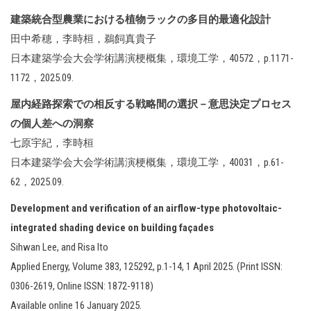
建築統合型農業における植物ラックの多目的最適化設計
田中希穂，李時桓，鵜飼真貴子
日本建築学会大会学術講演梗概集，環境工学，40572，p.1171-
1172，2025.09.
屋内経路探索での相反する戦略間の選択－意思決定プロセス
の個人差への洞察
七原宇紀，李時桓
日本建築学会大会学術講演梗概集，環境工学，40031，p.61-
62，2025.09.
Development and verification of an airflow-type photovoltaic-
integrated shading device on building façades
Sihwan Lee, and Risa Ito
Applied Energy, Volume 383, 125292, p.1-14, 1 April 2025. (Print ISSN:
0306-2619, Online ISSN: 1872-9118)
Available online 16 January 2025.