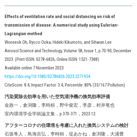
Effects of ventilation rate and social distancing on risk of
transmission of disease: A numerical study using Eulerian-
Lagrangian method
Wonseok Oh, Ryozo Ooka, Hideki Kikumoto, and Sihwan Lee
Aerosol Science and Technology, Volume 58, Issue 1, p.70-90, December
2023. (Print ISSN: 0278-6826, Online ISSN: 1521-7388)
Available online 7 November 2023.
https://doi.org/10.1080/02786826.2023.2271954
CiteScore: 8.4, Impact Factor: 3.4, Percentile: 80% (33/167 Pollution)
汚染質除去効率を用いた空気清浄機の換気効率評価
金政一，倉渕隆，李時桓，野中俊宏，李彦，村井竜也
室内環境学会学術論文集，p.370-371，2023.12.
アフターコロナの住環境を考慮に入れた換気システムの検討
石坂隼人，鳥海吉弘，李時桓，堤あかね，倉渕隆，大浦豊