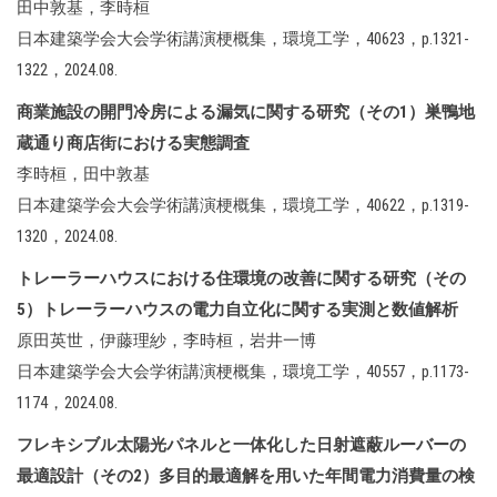
田中敦基，李時桓
日本建築学会大会学術講演梗概集，環境工学，40623，p.1321-
1322，2024.08.
商業施設の開門冷房による漏気に関する研究（その1）巣鴨地
蔵通り商店街における実態調査
李時桓，田中敦基
日本建築学会大会学術講演梗概集，環境工学，40622，p.1319-
1320，2024.08.
トレーラーハウスにおける住環境の改善に関する研究（その
5）トレーラーハウスの電力自立化に関する実測と数値解析
原田英世，伊藤理紗，李時桓，岩井一博
日本建築学会大会学術講演梗概集，環境工学，40557，p.1173-
1174，2024.08.
フレキシブル太陽光パネルと一体化した日射遮蔽ルーバーの
最適設計（その2）多目的最適解を用いた年間電力消費量の検