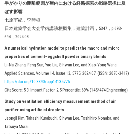
手がかりの距離範囲が屋内における経路探索の戦略選択に及
ぼす影響
七原宇紀，李時桓
日本建築学会大会学術講演梗概集，建築計画，5347，p.693-
694，2024.08.
A numerical hydration model to predict the macro and micro
properties of cement–eggshell powder binary blends
Li-Na Zhang, Feng Sun, Yao Liu, Sihwan Lee, and Xiao-Yong Wang
Applied Sciences, Volume 14, Issue 13, 5775, 2024.07. (ISSN: 2076-3417)
https://doi.org/10.3390/app14135775
CiteScore: 5.3, Impact Factor: 2.5 Percentile: 69% (145/474 Engineering)
Study on ventilation efficiency measurement method of air
purifier using artificial droplets
Jeongil Kim, Takashi Kurabuchi, Sihwan Lee, Toshihiro Nonaka, and
Tatsuya Murai