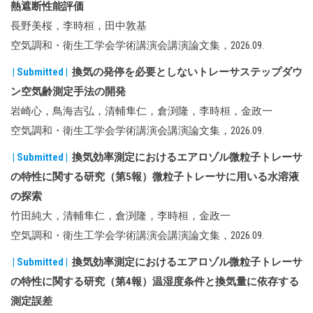
熱遮断性能評価
長野美桜，李時桓，田中敦基
空気調和・衛生工学会学術講演会講演論文集，2026.09.
| Submitted |
換気の発停を必要としないトレーサステップダウ
ン空気齢測定手法の開発
岩崎心，鳥海吉弘，清輔隼仁，倉渕隆，李時桓，金政一
空気調和・衛生工学会学術講演会講演論文集，2026.09.
| Submitted |
換気効率測定におけるエアロゾル微粒子トレーサ
の特性に関する研究（第5報）微粒子トレーサに用いる水溶液
の探索
竹田純大，清輔隼仁，倉渕隆，李時桓，金政一
空気調和・衛生工学会学術講演会講演論文集，2026.09.
| Submitted |
換気効率測定におけるエアロゾル微粒子トレーサ
の特性に関する研究（第4報）温湿度条件と換気量に依存する
測定誤差