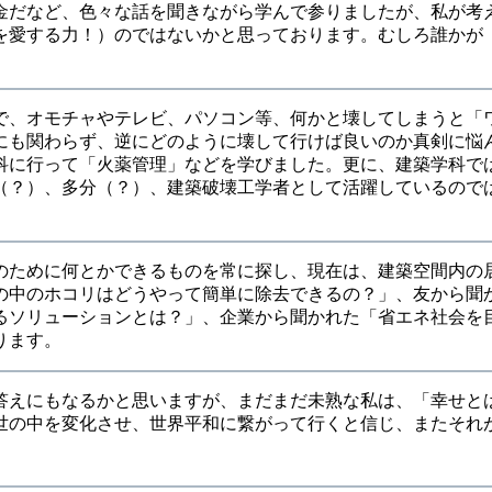
金だなど、色々な話を聞きながら学んで参りましたが、私が考
を愛する力！）のではないかと思っております。むしろ誰かが
で、オモチャやテレビ、パソコン等、何かと壊してしまうと「
にも関わらず、逆にどのように壊して行けば良いのか真剣に悩
科に行って「火薬管理」などを学びました。更に、建築学科で
（？）、多分（？）、建築破壊工学者として活躍しているので
のために何とかできるものを常に探し、現在は、建築空間内の
の中のホコリはどうやって簡単に除去できるの？」、友から聞
るソリューションとは？」、企業から聞かれた「省エネ社会を
ります。
答えにもなるかと思いますが、まだまだ未熟な私は、「幸せと
世の中を変化させ、世界平和に繋がって行くと信じ、またそれ