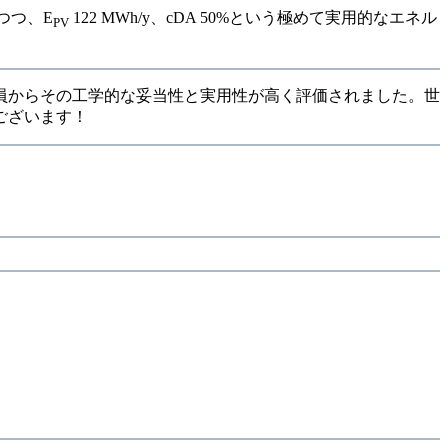
つつ、E
122 MWh/y、cDA 50%という極めて実用的なエネル
PV
員からその工学的な妥当性と実用性が高く評価されました。世
ございます！