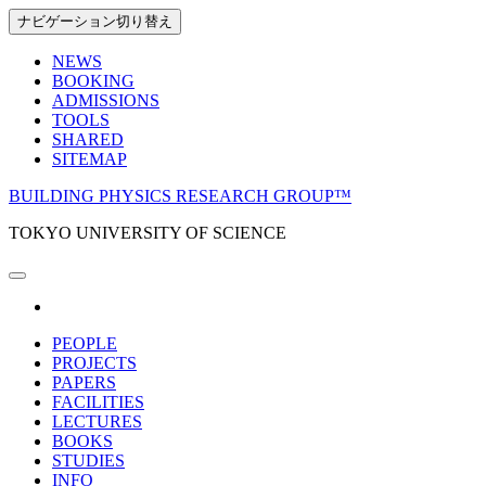
Skip
ナビゲーション切り替え
to
the
NEWS
content
BOOKING
ADMISSIONS
TOOLS
SHARED
SITEMAP
BUILDING PHYSICS RESEARCH GROUP™
TOKYO UNIVERSITY OF SCIENCE
PEOPLE
PROJECTS
PAPERS
FACILITIES
LECTURES
BOOKS
STUDIES
INFO