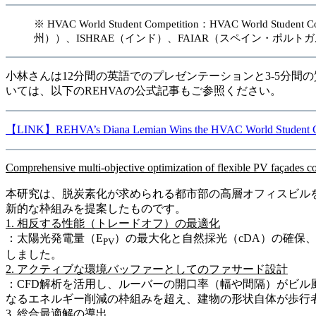
※ HVAC World Student Competition：HVAC Wo
州））、ISHRAE（インド）、FAIAR（スペイン・ポ
小林さんは12分間の英語でのプレゼンテーションと3-5分
いては、以下のREHVAの公式記事もご参照ください。
【LINK】REHVA’s Diana Lemian Wins the HVAC World Student Com
Comprehensive multi-objective optimization of flexible PV façades c
本研究は、脱炭素化が求められる都市部の高層オフィスビル
新的な枠組みを提案したものです。
1. 相反する性能（トレードオフ）の最適化
：太陽光発電量（E
）の最大化と自然採光（cDA）の確保、
PV
しました。
2. アクティブな環境バッファーとしてのファサード設計
：CFD解析を活用し、ルーバーの開口率（幅や間隔）がビ
なるエネルギー削減の枠組みを超え、建物の形状自体が歩行者の安全を守
3. 総合最適解の導出