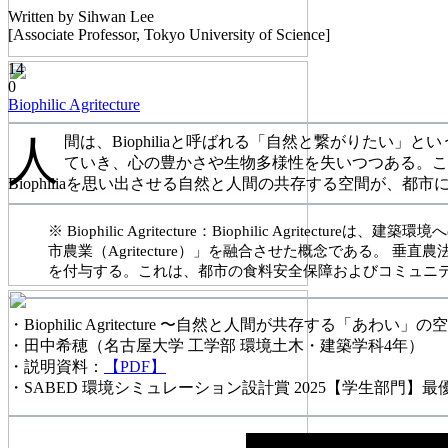
Written by Sihwan Lee
[Associate Professor, Tokyo University of Science]
14
0
Biophilic Agritecture
人
間は、Biophiliaと呼ばれる「自然と繋がりたい」
ていき、心の豊かさや生物多様性を失いつつある。
Biophiliaを思い出させる自然と人間の共存する空間が、都
※ Biophilic Agritecture：Biophilic 
市農業（Agritecture）」を融合させた概念である
を付与する。これは、都市の食料安全保障およびコミュニ
・Biophilic Agritecture 〜自然と人間が共存する「あわい」の
・田中希穂（名古屋大学 工学部 環境土木・建築学科4年）
・説明資料：
【PDF】
・SABED 環境シミュレーション設計賞 2025【学生部門】最