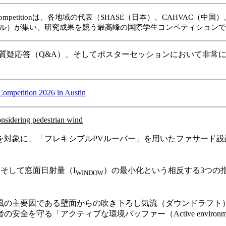
rld Student Competitionは、各地域の代表（SHASE（日本）、CAH
ルトガル）が集い、研究成果を競う最高峰の国際学生コンペティション
間の質疑応答（Q&A）、そしてポスターセッションにおいて非
petition 2026 in Austin
onsidering pedestrian wind
を対象に、「フレキシブルPVルーバー」を用いたファサード
そして窓面日射量（I
）の最小化という相反する3つの指
WINDOW
ル風の主要因である壁面からの吹き下ろし気流（ダウンドラフト
る「アクティブな環境バッファー（Active environment