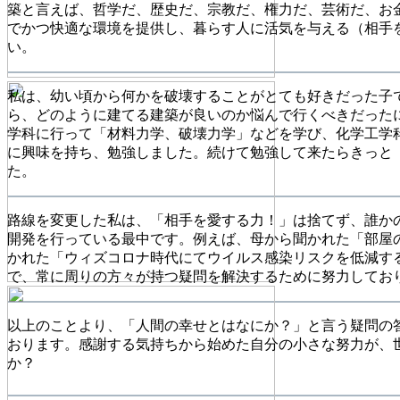
築と言えば、哲学だ、歴史だ、宗教だ、権力だ、芸術だ、お
でかつ快適な環境を提供し、暮らす人に活気を与える（相手
い。
私は、幼い頃から何かを破壊することがとても好きだった子
ら、どのように建てる建築が良いのか悩んで行くべきだった
学科に行って「材料力学、破壊力学」などを学び、化学工学
に興味を持ち、勉強しました。続けて勉強して来たらきっと
た。
路線を変更した私は、「相手を愛する力！」は捨てず、誰か
開発を行っている最中です。例えば、母から聞かれた「部屋
かれた「ウィズコロナ時代にてウイルス感染リスクを低減す
で、常に周りの方々が持つ疑問を解決するために努力してお
以上のことより、「人間の幸せとはなにか？」と言う疑問の
おります。感謝する気持ちから始めた自分の小さな努力が、
か？