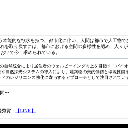
という本能的な欲求を持つ。都市化に伴い、人間は都市で人工物である
これを取り戻すには、都市における空間の多様性を認め、人々
市において今、求められている。
Agritectureは、建築環境への自然統合により居住者のウェルビーイング向
。 垂直農法や自然採光システムの導入により、建築物の美的価値と環境
ティのレジリエンス強化に寄与するアプローチとして注目されてい
空間〜
優秀賞：
【LINK】