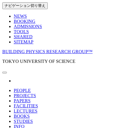
Skip
ナビゲーション切り替え
to
the
NEWS
content
BOOKING
ADMISSIONS
TOOLS
SHARED
SITEMAP
BUILDING PHYSICS RESEARCH GROUP™
TOKYO UNIVERSITY OF SCIENCE
PEOPLE
PROJECTS
PAPERS
FACILITIES
LECTURES
BOOKS
STUDIES
INFO