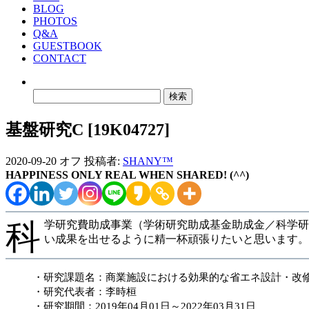
BLOG
PHOTOS
Q&A
GUESTBOOK
CONTACT
検
索:
基盤研究C [19K04727]
2020-09-20
オフ
投稿者:
SHANY™
HAPPINESS ONLY REAL WHEN SHARED! (^^)
科
学研究費助成事業（学術研究助成基金助成金／科学研究費
い成果を出せるように精一杯頑張りたいと思います
・研究課題名：商業施設における効果的な省エネ設計・改
・研究代表者：李時桓
・研究期間：2019年04月01日～2022年03月31日