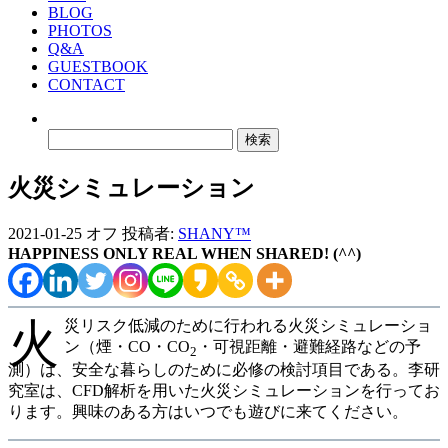
BLOG
PHOTOS
Q&A
GUESTBOOK
CONTACT
検
索:
火災シミュレーション
2021-01-25
オフ
投稿者:
SHANY™
HAPPINESS ONLY REAL WHEN SHARED! (^^)
火
災リスク低減のために行われる火災シミュレーショ
ン（煙・CO・CO
・可視距離・避難経路などの予
2
測）は、安全な暮らしのために必修の検討項目である。李研
究室は、CFD解析を用いた火災シミュレーションを行ってお
ります。興味のある方はいつでも遊びに来てください。