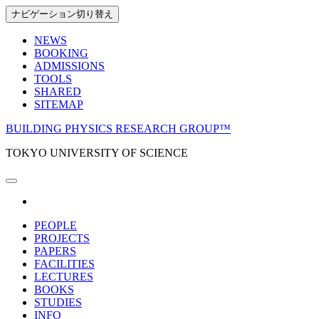
Skip
ナビゲーション切り替え
to
the
NEWS
content
BOOKING
ADMISSIONS
TOOLS
SHARED
SITEMAP
BUILDING PHYSICS RESEARCH GROUP™
TOKYO UNIVERSITY OF SCIENCE
PEOPLE
PROJECTS
PAPERS
FACILITIES
LECTURES
BOOKS
STUDIES
INFO