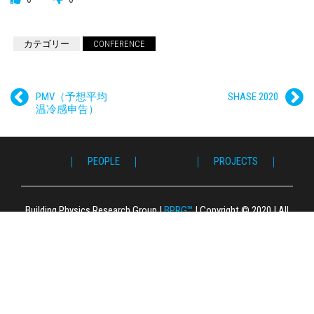
カテゴリー
CONFERENCE
PMV（予想平均
SHASE 2020
温冷感申告）
｜ PEOPLE ｜
｜ PROJECTS ｜
｜ 
｜ P
｜ F
｜ L
｜ 
｜ S
｜ 
｜ 
｜ P
｜ 
｜ G
｜ C
Building Physics Research Group
|
BPRG™
|
Copyright © 2020
|
All
Right Reserved