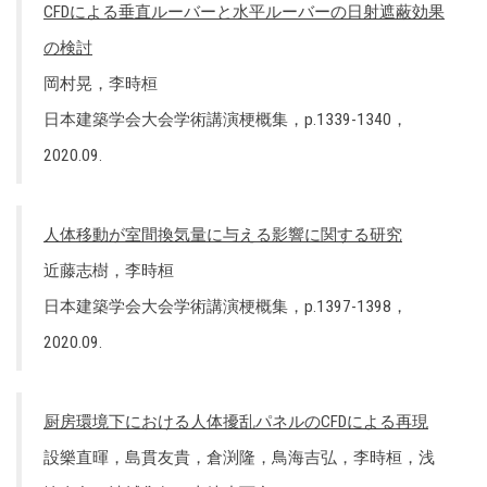
CFDによる垂直ルーバーと水平ルーバーの日射遮蔽効果
の検討
岡村晃，李時桓
日本建築学会大会学術講演梗概集，p.1339-1340，
2020.09.
人体移動が室間換気量に与える影響に関する研究
近藤志樹，李時桓
日本建築学会大会学術講演梗概集，p.1397-1398，
2020.09.
厨房環境下における人体擾乱パネルのCFDによる再現
設樂直暉，島貫友貴，倉渕隆，鳥海吉弘，李時桓，浅