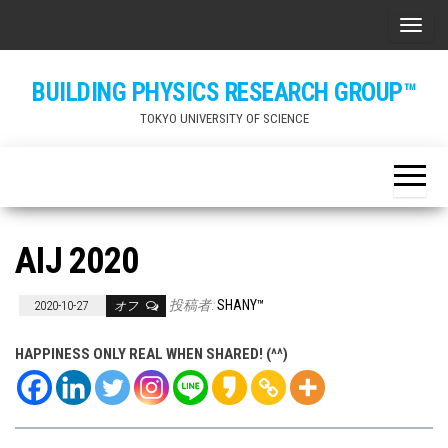
Skip
ナビ
to
the
BUILDING PHYSICS RESEARCH GROUP™
content
TOKYO UNIVERSITY OF SCIENCE
AIJ 2020
投稿者:
SHANY™
2020-10-27
オフ
HAPPINESS ONLY REAL WHEN SHARED! (^^)