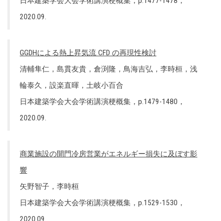
日本建築学会大会学術講演梗概集，p.1477-1478，
2020.09.
GGDHによる熱上昇気流 CFD の再現性検討
清輔隼仁，島貫友貴，倉渕隆，鳥海吉弘，李時桓，浅
輪泰久，設楽直暉，土岐小百合
日本建築学会大会学術講演梗概集，p.1479-1480，
2020.09.
商業施設の開門冷房営業がエネルギー損失に及ぼす影
響
矢野智子，李時桓
日本建築学会大会学術講演梗概集，p.1529-1530，
2020.09.