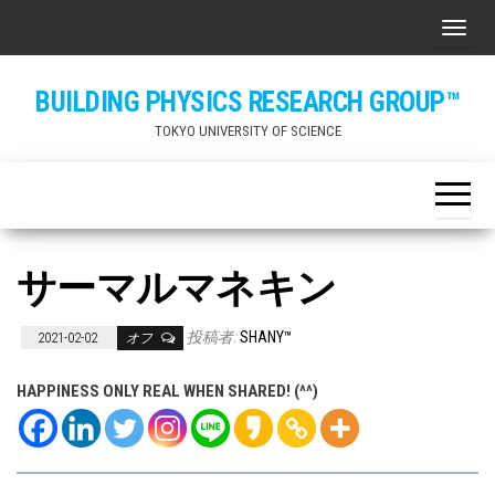
Skip
ナビ
to
the
BUILDING PHYSICS RESEARCH GROUP™
content
TOKYO UNIVERSITY OF SCIENCE
サーマルマネキン
投稿者:
SHANY™
2021-02-02
オフ
HAPPINESS ONLY REAL WHEN SHARED! (^^)