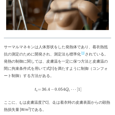
サーマルマネキンは人体形状をした発熱体であり、着衣熱抵
1
抗の測定のために開発され、測定法も標準化
されている。
発熱の制御に関しては、皮膚温を一定に保つ方法と皮膚温の
間に拘束条件式を用いて式[1]を満たすように制御（コンフォ
ート制御）する方法がある。
\def\arraystretch{2.0}\begi
=
36.4
−
0.054
⋯
[
1
]
t
Q
s
t
ここに、
t
は皮膚温度 [°C]、
Q
は着衣時の皮膚表面からの顕熱
s
t
2
熱損失量 [W/m
]である。