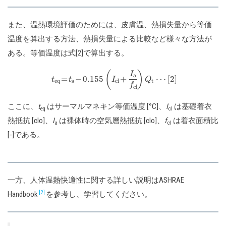
また、温熱環境評価のためには、皮膚温、熱損失量から等価
温度を算出する方法、熱損失量による比較など様々な方法が
ある。等価温度は式[2]で算出する。
\def\arraystretch{2.0}\beg
(
)
I
a
=
−
0.155
+
⋯
[
2
]
t
t
I
Q
eq
s
cl
t
f
cl
ここに、
t
はサーマルマネキン等価温度 [°C]、
I
は基礎着衣
eq
cl
熱抵抗 [clo]、
I
は裸体時の空気層熱抵抗 [clo]、
f
は着衣面積比
a
cl
[-]である。
一方、人体温熱快適性に関する詳しい説明はASHRAE
2
Handbook
を参考し、学習してください。