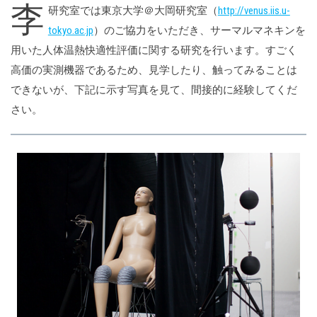
李
研究室では東京大学＠大岡研究室（
http://venus.iis.u-
tokyo.ac.jp
）のご協力をいただき、サーマルマネキンを
用いた人体温熱快適性評価に関する研究を行います。すごく
高価の実測機器であるため、見学したり、触ってみることは
できないが、下記に示す写真を見て、間接的に経験してくだ
さい。