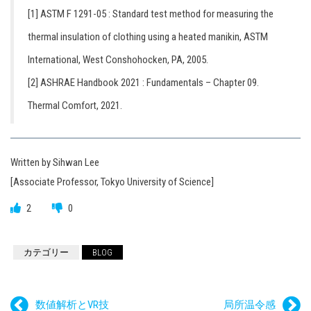
[1] ASTM F 1291-05 : Standard test method for measuring the
thermal insulation of clothing using a heated manikin, ASTM
International, West Conshohocken, PA, 2005.
[2] ASHRAE Handbook 2021 : Fundamentals – Chapter 09.
Thermal Comfort, 2021.
Written by Sihwan Lee
[Associate Professor, Tokyo University of Science]
2
0
カテゴリー
BLOG
数値解析とVR技
局所温令感