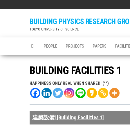
Skip
to
the
BUILDING PHYSICS RESEARCH GR
content
TOKYO UNIVERSITY OF SCIENCE
PEOPLE
PROJECTS
PAPERS
FACILITI
BUILDING FACILITIES 1
HAPPINESS ONLY REAL WHEN SHARED! (^^)
建築設備Ⅰ [Building Facilities 1]