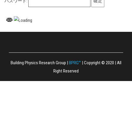
パスワード:
｜ HOME ｜
｜ PEOPLE ｜
｜ PROJECTS ｜
｜ PAPERS ｜
｜ FACILITIES ｜
｜ LECTURES ｜
｜ BOOKS ｜
｜ STUDIES ｜
｜ INFO ｜
｜ BLOG ｜
｜ PHOTOS ｜
｜ Q&A ｜
｜ GUESTBOOK ｜
｜ CONTACT ｜
Building Physics Research Group
|
BPRG™
|
Copyright © 2020
|
All
Right Reserved