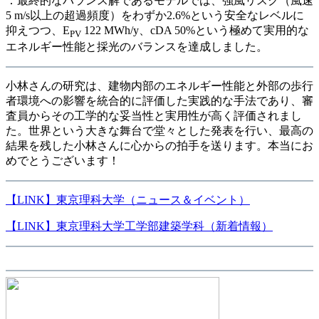
：最終的なバランス解であるモデルでは、強風リスク（風速
5 m/s以上の超過頻度）をわずか2.6%という安全なレベルに
抑えつつ、E
122 MWh/y、cDA 50%という極めて実用的な
PV
エネルギー性能と採光のバランスを達成しました。
小林さんの研究は、建物内部のエネルギー性能と外部の歩行
者環境への影響を統合的に評価した実践的な手法であり、審
査員からその工学的な妥当性と実用性が高く評価されまし
た。世界という大きな舞台で堂々とした発表を行い、最高の
結果を残した小林さんに心からの拍手を送ります。本当にお
めでとうございます！
【LINK】東京理科大学（ニュース＆イベント）
【LINK】東京理科大学工学部建築学科（新着情報）