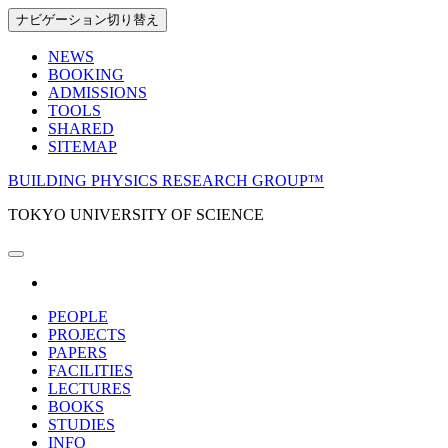
Skip
ナビゲーション切り替え
to
the
NEWS
content
BOOKING
ADMISSIONS
TOOLS
SHARED
SITEMAP
BUILDING PHYSICS RESEARCH GROUP™
TOKYO UNIVERSITY OF SCIENCE
PEOPLE
PROJECTS
PAPERS
FACILITIES
LECTURES
BOOKS
STUDIES
INFO