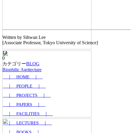
Written by Sihwan Lee
[Associate Professor, Tokyo University of Science]
14
0
カテゴリー
BLOG
Biophilic Agritecture
｜ HOME ｜
｜ PEOPLE ｜
｜ PROJECTS ｜
｜ PAPERS ｜
｜ FACILITIES ｜
｜ LECTURES ｜
｜ BOOKS ｜