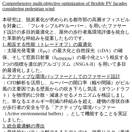
Comprehensive multi-objective optimization of flexible PV façades
considering pedestrian wind
本研究は、脱炭素化が求められる都市部の高層オフィスビル
を対象に、「フレキシブルPVルーバー」を用いたファサー
ド設計の多目的最適化と、屋外の歩行者風環境評価を統合し
た革新的な枠組みを提案したものです。
1. 相反する性能（トレードオフ）の最適化
：太陽光発電量（E
）の最大化と自然採光（cDA）の確
PV
保、そして窓面日射量（I
）の最小化という相反する
WINDOW
3つの指標を遺伝的アルゴリズム（NSGA-II）を用いて多目
的最適化しました。
2. アクティブな環境バッファーとしてのファサード設計
：CFD解析を活用し、ルーバーの開口率（幅や間隔）がビル
風の主要因である壁面からの吹き下ろし気流（ダウンドラフ
ト）を物理的に分散・減速させるメカニズムを検証しまし
た。単なるエネルギー削減の枠組みを超え、建物の形状自体
が歩行者の安全を守る「アクティブな環境バッファー
（Active environmental buffers）」として機能することを実証
しました。
3. 総合最適解の導出